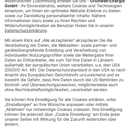
österreichischer Wasserkraft und ohne CO2-
Emissionen. Dadurch setzen wir ein Zeichen für
eine nachhaltige Energieerzeugung und sorgen
gemeinsam für eine schrittweise Verdrängung
von fossilen Energieträgern und Atomkraft.
Ökostrom
Gas
Service
Über Grünwelt