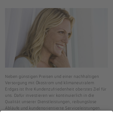
Neben günstigen Preisen und einer nachhaltigen
Versorgung mit Ökostrom und klimaneutralem
Erdgas ist Ihre Kundenzufriedenheit oberstes Ziel für
uns. Dafür investieren wir kontinuierlich in die
Qualität unserer Dienstleistungen, reibungslose
Abläufe und kundenorientierte Serviceleistungen.